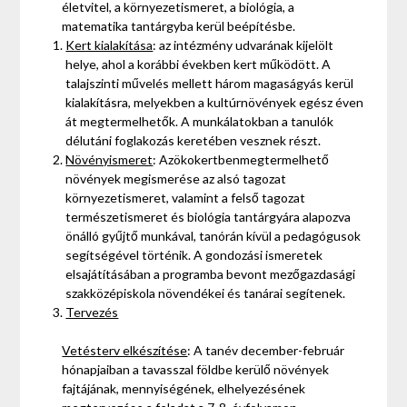
életvitel, a környezetismeret, a biológia, a
matematika tantárgyba kerül beépítésbe.
Kert kialakítása
: az intézmény udvarának kijelölt
helye, ahol a korábbi években kert működött. A
talajszinti művelés mellett három magaságyás kerül
kialakításra, melyekben a kultúrnövények egész éven
át megtermelhetők. A munkálatokban a tanulók
délutáni foglakozás keretében vesznek részt.
Növényismeret
: Azökokertbenmegtermelhető
növények megismerése az alsó tagozat
környezetismeret, valamint a felső tagozat
természetismeret és biológia tantárgyára alapozva
önálló gyűjtő munkával, tanórán kívül a pedagógusok
segítségével történik. A gondozási ismeretek
elsajátításában a programba bevont mezőgazdasági
szakközépiskola növendékei és tanárai segítenek.
Tervezés
Vetésterv elkészítése
: A tanév december-február
hónapjaiban a tavasszal földbe kerülő növények
fajtájának, mennyiségének, elhelyezésének