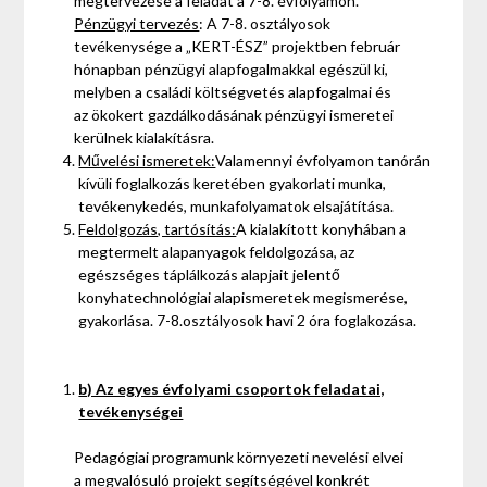
megtervezése a feladat a 7-8. évfolyamon.
Pénzügyi tervezés
: A 7-8. osztályosok
tevékenysége a „KERT-ÉSZ” projektben február
hónapban pénzügyi alapfogalmakkal egészül ki,
melyben a családi költségvetés alapfogalmai és
az ökokert gazdálkodásának pénzügyi ismeretei
kerülnek kialakításra.
Művelési ismeretek:
Valamennyi évfolyamon tanórán
kívüli foglalkozás keretében gyakorlati munka,
tevékenykedés, munkafolyamatok elsajátítása.
Feldolgozás, tartósítás:
A kialakított konyhában a
megtermelt alapanyagok feldolgozása, az
egészséges táplálkozás alapjait jelentő
konyhatechnológiai alapismeretek megismerése,
gyakorlása. 7-8.osztályosok havi 2 óra foglakozása.
b) Az egyes évfolyami csoportok feladatai,
tevékenységei
Pedagógiai programunk környezeti nevelési elvei
a megvalósuló projekt segítségével konkrét