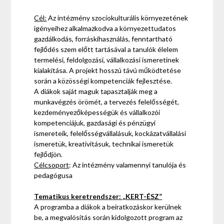
Cél:
Az intézmény szociokulturális környezetének
igényeihez alkalmazkodva a környezettudatos
gazdálkodás, forráskihasználás, fenntartható
fejlődés szem előtt tartásával a tanulók élelem
termelési, feldolgozási, vállalkozási ismeretinek
kialakítása. A projekt hosszú távú működtetése
során a közösségi kompetenciák fejlesztése.
A diákok saját maguk tapasztalják meg a
munkavégzés örömét, a tervezés felelősségét,
kezdeményezőképességük és vállalkozói
kompetenciájuk, gazdasági és pénzügyi
ismereteik, felelősségvállalásuk, kockázatvállalási
ismeretük, kreativitásuk, technikai ismeretük
fejlődjön.
Célcsoport
: Az intézmény valamennyi tanulója és
pedagógusa
Tematikus keretrendszer: „KERT-ÉSZ”
A programba a diákok a beiratkozáskor kerülnek
be, a megvalósítás során kidolgozott program az