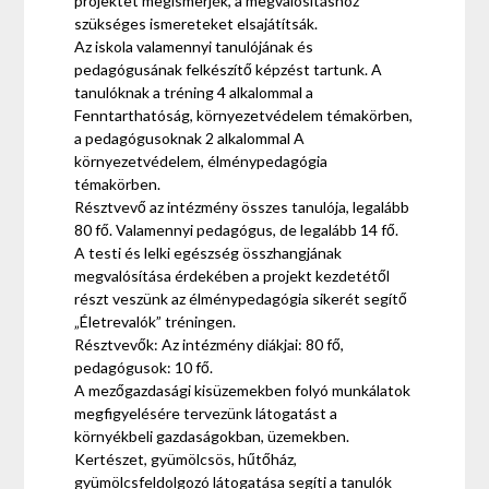
projektet megismerjék, a megvalósításhoz
szükséges ismereteket elsajátítsák.
Az iskola valamennyi tanulójának és
pedagógusának felkészítő képzést tartunk. A
tanulóknak a tréning 4 alkalommal a
Fenntarthatóság, környezetvédelem témakörben,
a pedagógusoknak 2 alkalommal A
környezetvédelem, élménypedagógia
témakörben.
Résztvevő az intézmény összes tanulója, legalább
80 fő. Valamennyi pedagógus, de legalább 14 fő.
A testi és lelki egészség összhangjának
megvalósítása érdekében a projekt kezdetétől
részt veszünk az élménypedagógia sikerét segítő
„Életrevalók” tréningen.
Résztvevők: Az intézmény diákjai: 80 fő,
pedagógusok: 10 fő.
A mezőgazdasági kisüzemekben folyó munkálatok
megfigyelésére tervezünk látogatást a
környékbeli gazdaságokban, üzemekben.
Kertészet, gyümölcsös, hűtőház,
gyümölcsfeldolgozó látogatása segíti a tanulók