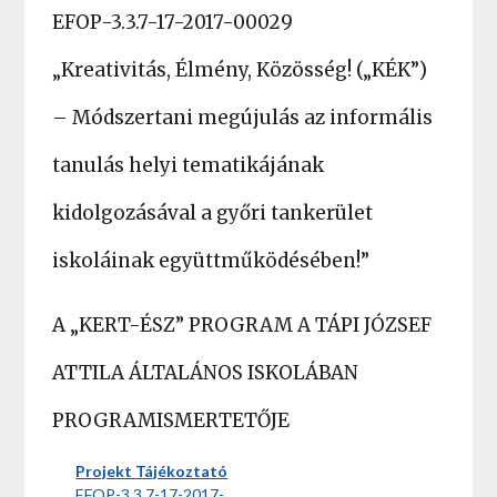
EFOP-3.3.7-17-2017-00029
„Kreativitás, Élmény, Közösség! („KÉK”)
– Módszertani megújulás az informális
tanulás helyi tematikájának
kidolgozásával a győri tankerület
iskoláinak együttműködésében!”
A „KERT-ÉSZ” PROGRAM A TÁPI JÓZSEF
ATTILA ÁLTALÁNOS ISKOLÁBAN
PROGRAMISMERTETŐJE
Projekt Tájékoztató
EFOP-3.3.7-17-2017-