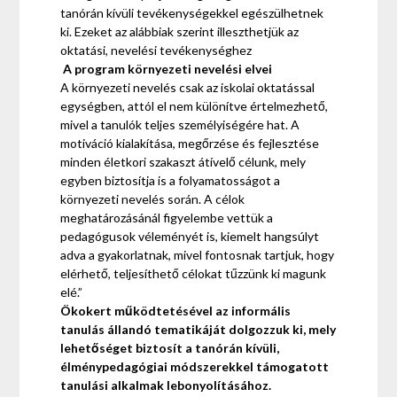
tanórán kívüli tevékenységekkel egészülhetnek
ki. Ezeket az alábbiak szerint illeszthetjük az
oktatási, nevelési tevékenységhez
A program környezeti nevelési elvei
A környezeti nevelés csak az iskolai oktatással
egységben, attól el nem különítve értelmezhető,
mivel a tanulók teljes személyiségére hat. A
motiváció kialakítása, megőrzése és fejlesztése
minden életkori szakaszt átívelő célunk, mely
egyben biztosítja is a folyamatosságot a
környezeti nevelés során. A célok
meghatározásánál figyelembe vettük a
pedagógusok véleményét is, kiemelt hangsúlyt
adva a gyakorlatnak, mivel fontosnak tartjuk, hogy
elérhető, teljesíthető célokat tűzzünk ki magunk
elé.”
Ökokert
működtetésével az informális
tanulás állandó tematikáját dolgozzuk ki, mely
lehetőséget biztosít a tanórán kívüli,
élménypedagógiai módszerekkel támogatott
tanulási alkalmak lebonyolításához.