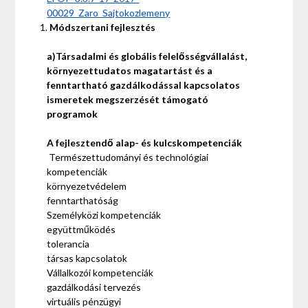
00029_Zaro_Sajtokozlemeny
Módszertani fejlesztés
a)Társadalmi
és globális felelősségvállalást,
környezettudatos magatartást és a
fenntartható gazdálkodással kapcsolatos
ismeretek megszerzését támogató
programok
A fejlesztendő alap- és kulcskompetenciák
Természettudományi és technológiai
kompetenciák
környezetvédelem
fenntarthatóság
Személyközi kompetenciák
együttműködés
tolerancia
társas kapcsolatok
Vállalkozói kompetenciák
gazdálkodási tervezés
virtuális pénzügyi