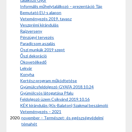
találkozó Győr
Informális műhelytalálkozó – prezentáció Táp
Bemutató EU-s alapon
Veteményezés 2019. tavasz
Veszprémi kirándulás
Rajzverseny
Pénzügyi tervezés
Paradicsom aszalás
Öszi munkák 2019 szept
Őszi dekoráció
Ökovetélkedő
Lekvár
Konyha
Kertész program működtetése
Gyümülcsfeldolgozó-GYAFA 2018.10.24
Gyümölcsös látogatása Pfalu
Feldolgozó üzem Csikvánd 2019.10.16
KÉK kirándulás (Kis-Balaton) Szakmai beszámoló
Veteményezés – 2021
november – Természet- és egészségvédelmi
témahét