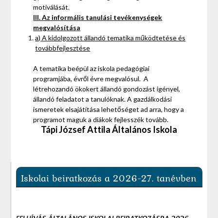
motiválását.
III. Az informális tanulási tevékenységek
megvalósítása
a) A kidolgozott állandó tematika működtetése és
továbbfejlesztése
A tematika beépül az iskola pedagógiai
programjába, évről évre megvalósul. A
létrehozandó ökokert állandó gondozást igényel,
állandó feladatot a tanulóknak. A gazdálkodási
ismeretek elsajátítása lehetőséget ad arra, hogy a
programot maguk a diákok fejlesszék tovább.
Tápi József Attila Általános Iskola
Iskolai beiratkozás a 2026-27. tanévben