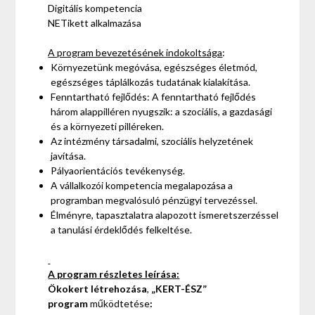
Digitális kompetencia
NETikett alkalmazása
A program bevezetésének indokoltsága
:
Környezetünk megóvása, egészséges életmód,
egészséges táplálkozás tudatának kialakítása.
Fenntartható fejlődés: A fenntartható fejlődés
három alappilléren nyugszik: a szociális, a gazdasági
és a környezeti pilléreken.
Az intézmény társadalmi, szociális helyzetének
javítása.
Pályaorientációs tevékenység.
A vállalkozói kompetencia megalapozása a
programban megvalósuló pénzügyi tervezéssel.
Élményre, tapasztalatra alapozott ismeretszerzéssel
a tanulási érdeklődés felkeltése.
A program részletes leírása:
Ökokert
létrehozása
,
„KERT-ÉSZ”
program
működtetése
: