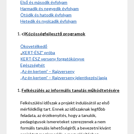
Első és második évfolyam
Harmadik és negyedik évfolyam
Ötödik és hatodik évfolyam
Hetedik és nyolcadik évfolyam
c)
Közösségfejlesztő programok
Ökovetélkedő
„
KERT-ÉSZ” próba
KERT-ÉSZ verseny forgatókönyve
Egészséghét
„Az én kertem” – Rajzverseny
„Az én kertem” – Rajzverseny jelentkezési lapja
Felkészülés az informális tanulás működtetésére
Felkészülési időszak a projekt indulásától az első
mérföldkőig tart. Ennek az időszaknak legfőbb
feladata, az érzékenyítés, hogy a tanulók,
pedagógusok ismereteket szerezzenek a nem
formális tanulás lehetőségiről, a bevezetni kívánt