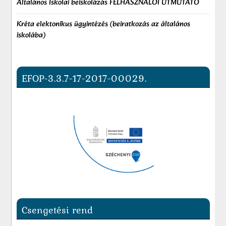
Általános Iskolai beiskolázás FELHASZNÁLÓI ÚTMUTATÓ
Kréta elektonikus ügyintézés (beiratkozás az általános
iskolába)
EFOP-3.3.7-17-2017-00029.
Csengetési rend