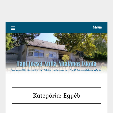
Skip
to
content
Menu
Kategória:
Egyéb